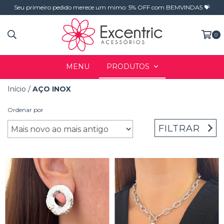
Seu primeiro pedido merece um mimo: 5% OFF com BEMVINDA5 💝
0
MENU
PRODUTOS
Início
/
AÇO INOX
Ordenar por
FILTRAR