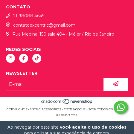
CONTATO
21 98088 4645
contatoexcentric@gmail.com
Rua Medina, 150 sala 404 - Méier / Rio de Janeiro
REDES SOCIAIS
NEWSLETTER
COPYRIGHT EXENTRIC ACESSÓRIOS - 11913254000117 - 2026. TODOS OS DIREITOS
RESERVADOS.
Ao navegar por este site
você aceita o uso de cookies
para agilizar a sua experiência de compra.