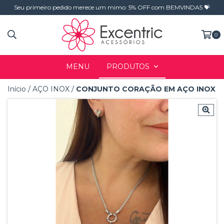
Seu primeiro pedido merece um mimo: 5% OFF com BEMVINDA5 💝
0
MENU
PRODUTOS
Início
/
AÇO INOX
/
CONJUNTO CORAÇÃO EM AÇO INOX